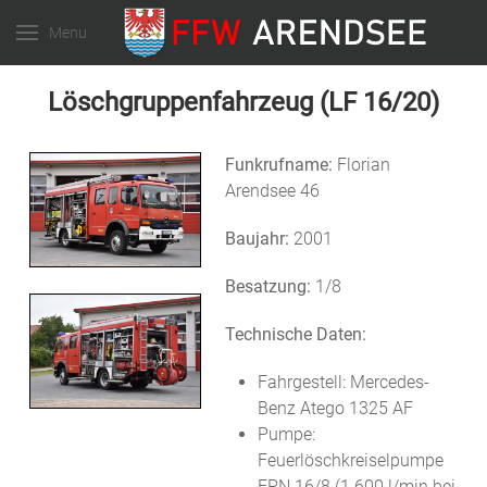
Menu
Löschgruppenfahrzeug (LF 16/20)
Funkrufname:
Florian
Arendsee 46
Baujahr:
2001
Besatzung:
1/8
Technische Daten:
Fahrgestell: Mercedes-
Benz Atego 1325 AF
Pumpe:
Feuerlöschkreiselpumpe
FPN 16/8 (1.600 l/min bei